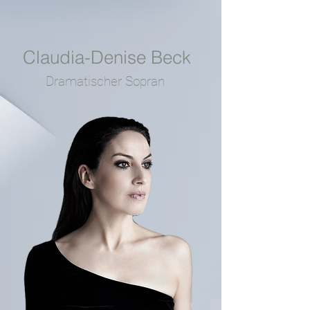
Claudia-Denise Beck
Dramatischer Sopran